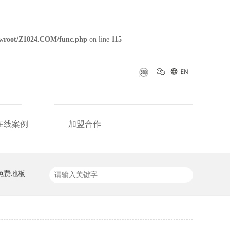
root/Z1024.COM/func.php
on line
115
在线案例
加盟合作
免费地板